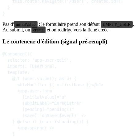
    this.router.navigate(['/users', created.id]);

  }

Pas d'
: le formulaire prend son défaut
.
initialValue
EMPTY_USER
Au submit, on
et on redirige vers la fiche créée.
create
Le conteneur d'édition (signal pré-rempli)
@Component({

  selector: 'app-user-edit',

  imports: [UserForm],

  template: `

    @if (user.value(); as u) {

      <h1>Modifier {{ u.firstName }}</h1>

      <app-user-form

        [initialValue]="u"

        submitLabel="Enregistrer"

        [pending]="pending()"

        (save)="onSave($event)" />

    } @else if (user.isLoading()) {

      <app-spinner />

    }
