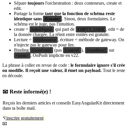
Sépare
toujours
l'orchestration : deux conteneurs, create et
edit.
Partage la forme
tant que la fonction de schéma reste
identique sans
. Sinon, deux formulaires. Le
if(mode)
schéma est le juge, pas l'intuition.
create =
qui part de
, edit = de
linkedSignal
EMPTY_USER
la donnée chargée. La réinit entre entités est gratuite.
Lecture =
, écriture = méthode de gateway. On
httpResource
n'injecte pas le gateway pour lire.
Binding
(pas
),
sur
[formField]
[control]
[formRoot]
, OnPush implicite en v22.
<form>
La phrase à coller en revue de code :
le formulaire ignore s'il crée
ou modifie. Il reçoit une valeur, il émet un payload.
Tout le reste
en découle.
📧 Reste informé(e) !
Reçois les derniers articles et conseils EasyAngularKit directement
dans ta boîte mail.
S'inscrire gratuitement
📧