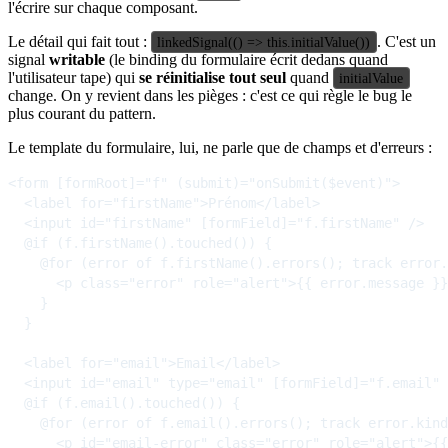
l'écrire sur chaque composant.
Le détail qui fait tout :
. C'est un
linkedSignal(() => this.initialValue())
signal
writable
(le binding du formulaire écrit dedans quand
l'utilisateur tape) qui
se réinitialise tout seul
quand
initialValue
change. On y revient dans les pièges : c'est ce qui règle le bug le
plus courant du pattern.
Le template du formulaire, lui, ne parle que de champs et d'erreurs :
<form [formRoot]="f" (submit)="onSubmit($event)">

  <label for="firstName">Prénom</label>

  <input id="firstName" [formField]="f.firstName" />

  @if (f.firstName().touched()) {

    @for (error of f.firstName().errors(); track error.
      <p class="error" role="alert">{{ error.message }}
    }

  }

  <label for="email">Email</label>

  <input id="email" type="email" [formField]="f.email" 
  @if (f.email().touched()) {

    @for (error of f.email().errors(); track error.kind
      <p id="email-error" class="error" role="alert">{{