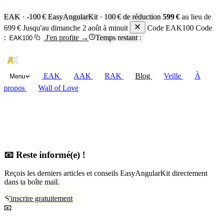
EAK · -100 €
EasyAngularKit · 100 € de réduction
599 €
au lieu de
699 €
Jusqu'au dimanche 2 août à minuit
Code EAK100
Code
:
J'en profite
→
Temps restant :
EAK100
EAK
AAK
RAK
Blog
Veille
À
Menu
propos
Wall of Love
📧 Reste informé(e) !
Reçois les derniers articles et conseils EasyAngularKit directement
dans ta boîte mail.
S'inscrire gratuitement
📧