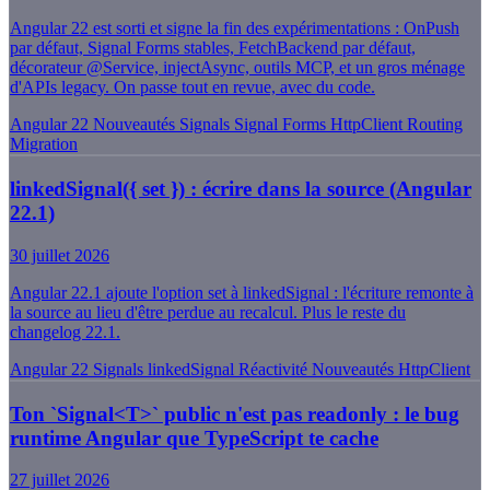
Angular 22 est sorti et signe la fin des expérimentations : OnPush
par défaut, Signal Forms stables, FetchBackend par défaut,
décorateur @Service, injectAsync, outils MCP, et un gros ménage
d'APIs legacy. On passe tout en revue, avec du code.
Angular 22
Nouveautés
Signals
Signal Forms
HttpClient
Routing
Migration
linkedSignal({ set }) : écrire dans la source (Angular
22.1)
30 juillet 2026
Angular 22.1 ajoute l'option set à linkedSignal : l'écriture remonte à
la source au lieu d'être perdue au recalcul. Plus le reste du
changelog 22.1.
Angular 22
Signals
linkedSignal
Réactivité
Nouveautés
HttpClient
Ton `Signal<T>` public n'est pas readonly : le bug
runtime Angular que TypeScript te cache
27 juillet 2026