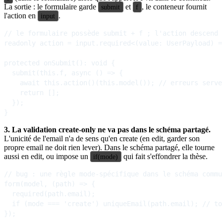
La sortie : le formulaire garde
et
, le conteneur fournit
submit
f
l'action en
.
input
// le formulaire possède submit + f ; l'action descend 
readonly action = input.required<(value: UserPayload) =
protected onSubmit(): void {

  submit(this.f, async () => {

    await this.action()(this.model()); // erreurs serve
    return [];

  });

3. La validation create-only ne va pas dans le schéma partagé.
L'unicité de l'email n'a de sens qu'en create (en edit, garder son
propre email ne doit rien lever). Dans le schéma partagé, elle tourne
aussi en edit, ou impose un
qui fait s'effondrer la thèse.
if(mode)
// bug : une règle mode-spécifique dans le schéma commu
form(model, (path) => {

  required(path.email);

  if (mode === 'create') uniqueEmail(path.email); // to