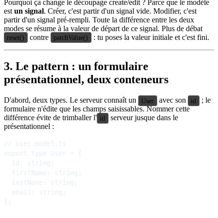
Pourquoi ça change le découpage create/edit ? Parce que le modèle
est
un signal
. Créer, c'est partir d'un signal vide. Modifier, c'est
partir d'un signal pré-rempli. Toute la différence entre les deux
modes se résume à la valeur de départ de ce signal. Plus de débat
contre
: tu poses la valeur initiale et c'est fini.
reset()
patchValue()
3. Le pattern : un formulaire
présentationnel, deux conteneurs
D'abord, deux types. Le serveur connaît un
avec son
; le
User
id
formulaire n'édite que les champs saisissables. Nommer cette
différence évite de trimballer l'
serveur jusque dans le
id
présentationnel :
// user.model.ts

export type User = {

  id: string;

  firstName: string;

  lastName: string;

  email: string;

};
