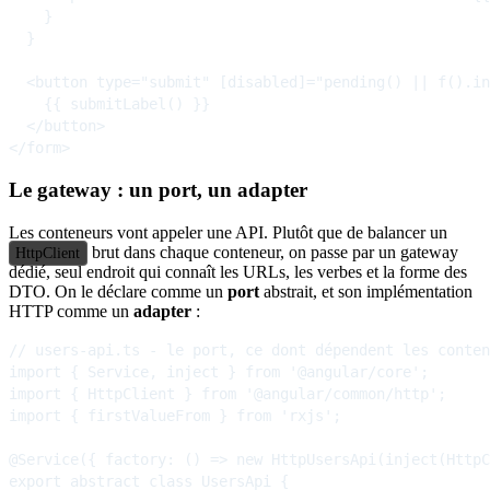
    }

  }

  <button type="submit" [disabled]="pending() || f().in
    {{ submitLabel() }}

  </button>

Le gateway : un port, un adapter
Les conteneurs vont appeler une API. Plutôt que de balancer un
brut dans chaque conteneur, on passe par un gateway
HttpClient
dédié, seul endroit qui connaît les URLs, les verbes et la forme des
DTO. On le déclare comme un
port
abstrait, et son implémentation
HTTP comme un
adapter
:
// users-api.ts - le port, ce dont dépendent les conten
import { Service, inject } from '@angular/core';

import { HttpClient } from '@angular/common/http';

import { firstValueFrom } from 'rxjs';

@Service({ factory: () => new HttpUsersApi(inject(HttpC
export abstract class UsersApi {
