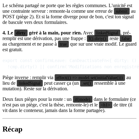
Le schéma partagé ne porte que les règles communes. L'unicité est
une contrainte serveur : remonte-la comme une erreur de
au
submit
POST (piège 2). Et si la forme diverge pour de bon, c'est ton signal
de bascule vers deux formulaires.
4. Le
géré à la main, pour rien.
Avec
, pré-
dirty
linkedSignal
remplir est une dérivation, pas une frappe :
reste
f().dirty()
false
au chargement et ne passe à
que sur une vraie modif. Le guard
true
est gratuit.
export const confirmLeave: CanDeactivateFn<{ dirty: () 
Piège inverse : remplir via
au
effect(() => model.set(initialValue()))
lieu de
peut casser ça (un
ressemble à une
linkedSignal
.set()
mutation). Reste sur la dérivation.
Deux faux pièges pour la route : un
dans le formulaire (ce
if(mode)
n'est pas un piège, c'est la thèse, remonte-le) et le
de titre (il
<h1>
vit dans le conteneur, jamais dans la forme partagée).
Récap