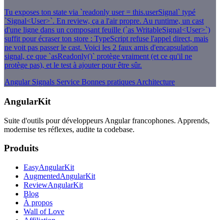
Tu exposes ton state via `readonly user = this.userSignal` typé
`Signal<User>`. En review, ça a l'air propre. Au runtime, un cast
d'une ligne dans un composant feuille (`as WritableSignal<User>`)
suffit pour écraser ton store : TypeScript refuse l'appel direct, mais
ne voit pas passer le cast. Voici les 2 faux amis d'encapsulation
signal, ce que `asReadonly()` protège vraiment (et ce qu'il ne
protège pas), et le test à ajouter pour être sûr.
Angular
Signals
Service
Bonnes pratiques
Architecture
AngularKit
Suite d'outils pour développeurs Angular francophones. Apprends,
modernise tes réflexes, audite ta codebase.
Produits
EasyAngularKit
AugmentedAngularKit
ReviewAngularKit
Blog
À propos
Wall of Love