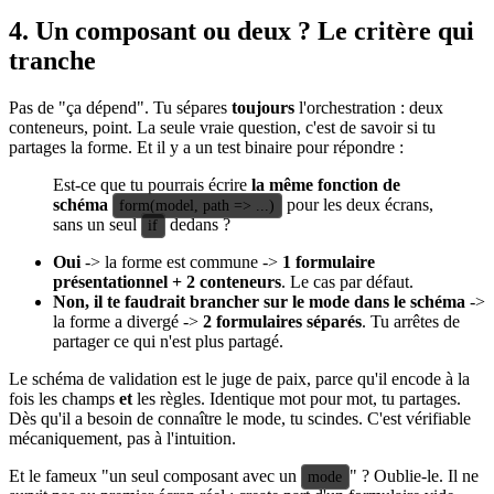
4. Un composant ou deux ? Le critère qui
tranche
Pas de "ça dépend". Tu sépares
toujours
l'orchestration : deux
conteneurs, point. La seule vraie question, c'est de savoir si tu
partages la forme. Et il y a un test binaire pour répondre :
Est-ce que tu pourrais écrire
la même fonction de
schéma
pour les deux écrans,
form(model, path => ...)
sans un seul
dedans ?
if
Oui
-> la forme est commune ->
1 formulaire
présentationnel + 2 conteneurs
. Le cas par défaut.
Non, il te faudrait brancher sur le mode dans le schéma
->
la forme a divergé ->
2 formulaires séparés
. Tu arrêtes de
partager ce qui n'est plus partagé.
Le schéma de validation est le juge de paix, parce qu'il encode à la
fois les champs
et
les règles. Identique mot pour mot, tu partages.
Dès qu'il a besoin de connaître le mode, tu scindes. C'est vérifiable
mécaniquement, pas à l'intuition.
Et le fameux "un seul composant avec un
" ? Oublie-le. Il ne
mode