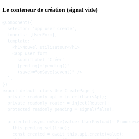
Le conteneur de création (signal vide)
@Component({

  selector: 'app-user-create',

  imports: [UserForm],

  template: `

    <h1>Nouvel utilisateur</h1>

    <app-user-form

      submitLabel="Créer"

      [pending]="pending()"

      (save)="onSave($event)" />

  `,

})

export default class UserCreatePage {

  private readonly api = inject(UsersApi);

  private readonly router = inject(Router);

  protected readonly pending = signal(false);

  protected async onSave(value: UserPayload): Promise<v
    this.pending.set(true);

    const created = await this.api.create(value);
