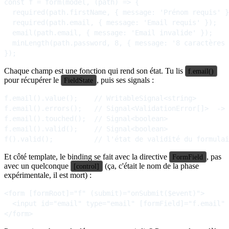
const f = form(model, (path) => {

  required(path.firstName, { message: 'Prénom requis' }
  required(path.email, { message: 'Email requis' });

  email(path.email, { message: 'Email invalide' });

  minLength(path.password, 8, { message: '8 caractères 
Chaque champ est une fonction qui rend son état. Tu lis
f.email()
pour récupérer le
, puis ses signals :
FieldState
f.email().value();    // WritableSignal<string>

f.email().errors();   // Signal<ValidationError[]>  -> 
f.email().touched();  // Signal<boolean>

f.email().valid();    // Signal<boolean>

Et côté template, le binding se fait avec la directive
, pas
FormField
avec un quelconque
(ça, c'était le nom de la phase
[control]
expérimentale, il est mort) :
<form [formRoot]="f" (submit)="onSubmit($event)">

  <input id="email" type="email" [formField]="f.email" 