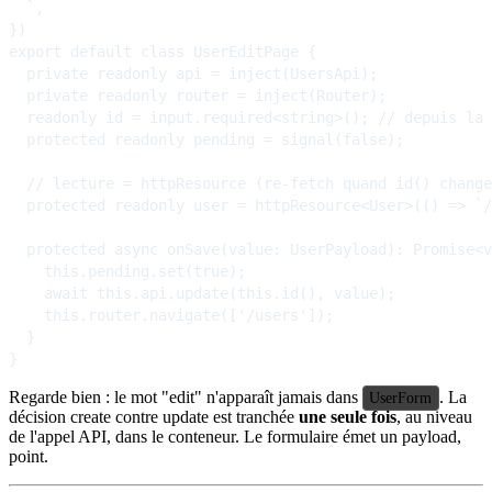
  `,

})

export default class UserEditPage {

  private readonly api = inject(UsersApi);

  private readonly router = inject(Router);

  readonly id = input.required<string>(); // depuis la 
  protected readonly pending = signal(false);

  // lecture = httpResource (re-fetch quand id() change
  protected readonly user = httpResource<User>(() => `/
  protected async onSave(value: UserPayload): Promise<v
    this.pending.set(true);

    await this.api.update(this.id(), value);

    this.router.navigate(['/users']);

  }

Regarde bien : le mot "edit" n'apparaît jamais dans
. La
UserForm
décision create contre update est tranchée
une seule fois
, au niveau
de l'appel API, dans le conteneur. Le formulaire émet un payload,
point.