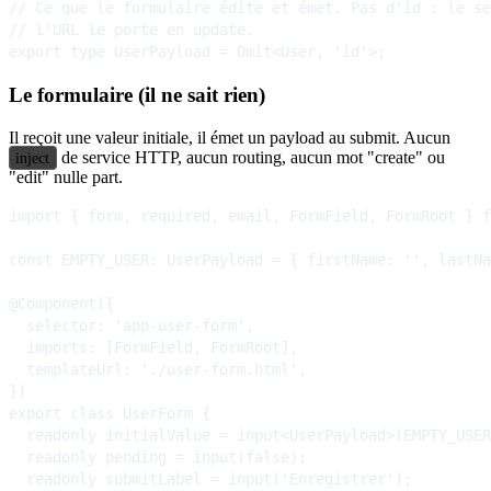
// Ce que le formulaire édite et émet. Pas d'id : le se
// l'URL le porte en update.

Le formulaire (il ne sait rien)
Il reçoit une valeur initiale, il émet un payload au submit. Aucun
de service HTTP, aucun routing, aucun mot "create" ou
inject
"edit" nulle part.
import { form, required, email, FormField, FormRoot } f
const EMPTY_USER: UserPayload = { firstName: '', lastNa
@Component({

  selector: 'app-user-form',

  imports: [FormField, FormRoot],

  templateUrl: './user-form.html',

})

export class UserForm {

  readonly initialValue = input<UserPayload>(EMPTY_USER
  readonly pending = input(false);

  readonly submitLabel = input('Enregistrer');
