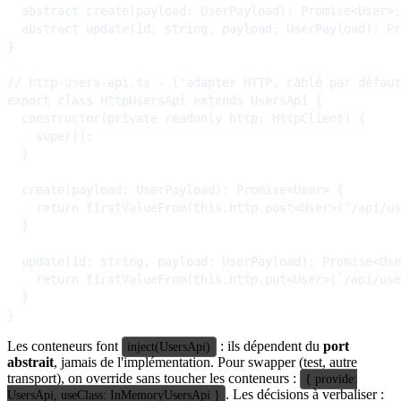
  abstract create(payload: UserPayload): Promise<User>;

  abstract update(id: string, payload: UserPayload): Pr
}

// http-users-api.ts - l'adapter HTTP, câblé par défaut

export class HttpUsersApi extends UsersApi {

  constructor(private readonly http: HttpClient) {

    super();

  }

  create(payload: UserPayload): Promise<User> {

    return firstValueFrom(this.http.post<User>('/api/us
  }

  update(id: string, payload: UserPayload): Promise<Use
    return firstValueFrom(this.http.put<User>(`/api/use
  }

Les conteneurs font
: ils dépendent du
port
inject(UsersApi)
abstrait
, jamais de l'implémentation. Pour swapper (test, autre
transport), on override sans toucher les conteneurs :
{ provide:
. Les décisions à verbaliser :
UsersApi, useClass: InMemoryUsersApi }