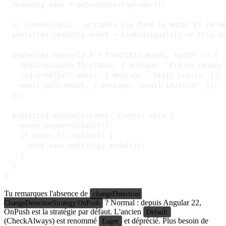
  readonly save = output<UserPayload>();

  // linkedSignal : writable (le form le mute) ET re-dé
  protected readonly model = linkedSignal(() => this.in
  protected readonly f = form(this.model, (path) => {

    required(path.firstName, { message: 'Prénom requis'
    required(path.email, { message: 'Email requis' });

    email(path.email, { message: 'Email invalide' });

  });

  protected onSubmit(event: Event): void {

    event.preventDefault();

    if (this.f().valid()) {

      this.save.emit(this.model());

    }

  }

Tu remarques l'absence de
changeDetection:
? Normal : depuis Angular 22,
ChangeDetectionStrategy.OnPush
OnPush est la stratégie par défaut. L'ancien
Default
(CheckAlways) est renommé
et déprécié. Plus besoin de
Eager