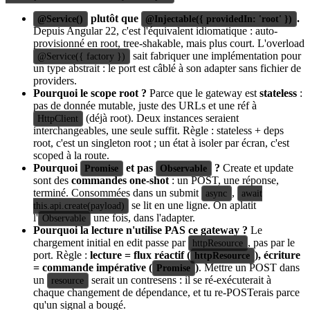
plutôt que
.
@Service()
@Injectable({ providedIn: 'root' })
Depuis Angular 22, c'est l'équivalent idiomatique : auto-
provisionné en root, tree-shakable, mais plus court. L'overload
sait fabriquer une implémentation pour
@Service({ factory })
un type abstrait : le port est câblé à son adapter sans fichier de
providers.
Pourquoi le scope root ?
Parce que le gateway est
stateless
:
pas de donnée mutable, juste des URLs et une réf à
(déjà root). Deux instances seraient
HttpClient
interchangeables, une seule suffit. Règle : stateless + deps
root, c'est un singleton root ; un état à isoler par écran, c'est
scoped à la route.
Pourquoi
et pas
?
Create et update
Promise
Observable
sont des
commandes one-shot
: un POST, une réponse,
terminé. Consommées dans un submit
,
async
await
se lit en une ligne. On aplatit
this.api.create(payload)
l'
une fois, dans l'adapter.
Observable
Pourquoi la lecture n'utilise PAS ce gateway ?
Le
chargement initial en edit passe par
, pas par le
httpResource
port. Règle :
lecture = flux réactif (
), écriture
httpResource
= commande impérative (
)
. Mettre un POST dans
Promise
un
serait un contresens : il se ré-exécuterait à
resource
chaque changement de dépendance, et tu re-POSTerais parce
qu'un signal a bougé.