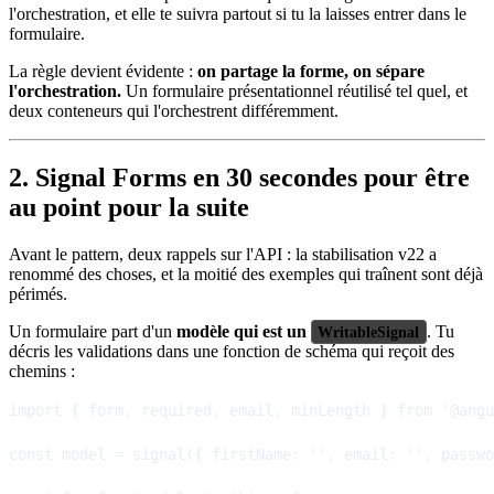
l'orchestration, et elle te suivra partout si tu la laisses entrer dans le
formulaire.
La règle devient évidente :
on partage la forme, on sépare
l'orchestration.
Un formulaire présentationnel réutilisé tel quel, et
deux conteneurs qui l'orchestrent différemment.
2. Signal Forms en 30 secondes pour être
au point pour la suite
Avant le pattern, deux rappels sur l'API : la stabilisation v22 a
renommé des choses, et la moitié des exemples qui traînent sont déjà
périmés.
Un formulaire part d'un
modèle qui est un
. Tu
WritableSignal
décris les validations dans une fonction de schéma qui reçoit des
chemins :
import { form, required, email, minLength } from '@angu
const model = signal({ firstName: '', email: '', passwo