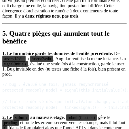
survit pas au premier écran réel : create part d'un formulaire vide,
edit charge une entité, la navigation post-submit diffère. Cette
divergence d'orchestration te ramène à deux conteneurs de toute
façon. Il y a
deux régimes nets, pas trois
.
5. Quatre pièges qui annulent tout le
bénéfice
1. Le formulaire garde les données de l'entité précédente.
De
à
, Angular réutilise la même instance. Un
/users/1/edit
/users/2/edit
, évalué une seule fois à la construction, garde le user
signal(initial)
1. Bug invisible en dev (tu testes une fiche à la fois), bien présent en
prod.
// bug : évalué une fois, jamais resynchronisé

protected readonly model = signal(this.initialValue());

// fix : re-dérivé dès que initialValue change, writabl
2. Le
au mauvais étage.
gère le
submit
submit(f, action)
et route les erreurs serveur vers les champs, mais il lui faut
pending
(dans le formulaire) alors que l'appel API vit dans le conteneur.
f