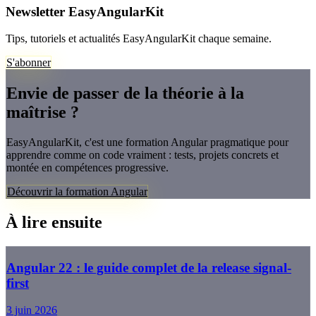
Newsletter EasyAngularKit
Tips, tutoriels et actualités EasyAngularKit chaque semaine.
S'abonner
Envie de passer de la théorie à la
maîtrise ?
EasyAngularKit, c'est une formation Angular pragmatique pour
apprendre comme on code vraiment : tests, projets concrets et
montée en compétences progressive.
Découvrir la formation Angular
À lire ensuite
Angular 22 : le guide complet de la release signal-
first
3 juin 2026