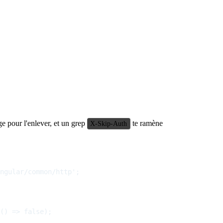
ge pour l'enlever, et un grep
te ramène
X-Skip-Auth
ngular/common/http';

() => false);
