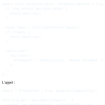
export const authInterceptor: HttpInterceptorFn = (req,
  if (req.context.get(SKIP_AUTH)) {

    return next(req);

  }

  const token = inject(AuthStore).token();

  if (!token) {

    return next(req);

  }

  return next(

    req.clone({

      setHeaders: { Authorization: `Bearer ${token}` },

    }),

  );

L'appel :
import { HttpContext } from '@angular/common/http';

this.http.get('/api/public/teasers', {

  context: new HttpContext().set(SKIP_AUTH, true),
