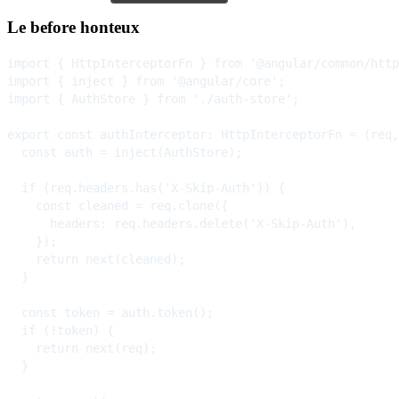
Le before honteux
import { HttpInterceptorFn } from '@angular/common/http
import { inject } from '@angular/core';

import { AuthStore } from './auth-store';

export const authInterceptor: HttpInterceptorFn = (req,
  const auth = inject(AuthStore);

  if (req.headers.has('X-Skip-Auth')) {

    const cleaned = req.clone({

      headers: req.headers.delete('X-Skip-Auth'),

    });

    return next(cleaned);

  }

  const token = auth.token();

  if (!token) {

    return next(req);

  }
