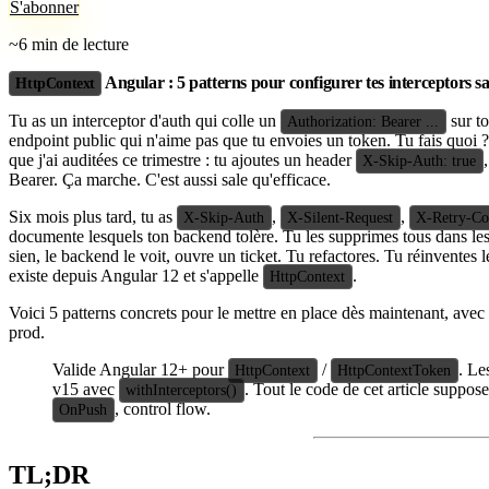
S'abonner
~6 min de lecture
Angular : 5 patterns pour configurer tes interceptors 
HttpContext
Tu as un interceptor d'auth qui colle un
sur to
Authorization: Bearer ...
endpoint public qui n'aime pas que tu envoies un token. Tu fais quoi
que j'ai auditées ce trimestre : tu ajoutes un header
X-Skip-Auth: true
Bearer. Ça marche. C'est aussi sale qu'efficace.
Six mois plus tard, tu as
,
,
X-Skip-Auth
X-Silent-Request
X-Retry-Co
documente lesquels ton backend tolère. Tu les supprimes tous dans les
sien, le backend le voit, ouvre un ticket. Tu refactores. Tu réinvente
existe depuis Angular 12 et s'appelle
.
HttpContext
Voici 5 patterns concrets pour le mettre en place dès maintenant, avec à
prod.
Valide Angular 12+ pour
/
. Le
HttpContext
HttpContextToken
v15 avec
. Tout le code de cet article suppos
withInterceptors()
, control flow.
OnPush
TL;DR