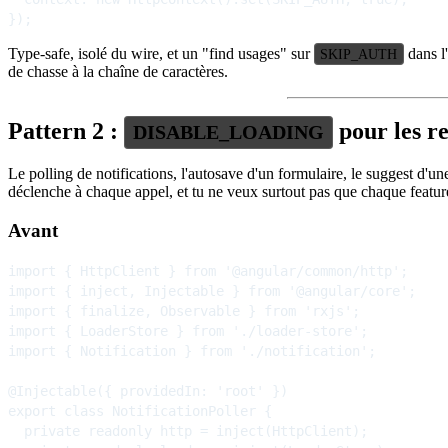
Type-safe, isolé du wire, et un "find usages" sur
dans l
SKIP_AUTH
de chasse à la chaîne de caractères.
Pattern 2 :
pour les re
DISABLE_LOADING
Le polling de notifications, l'autosave d'un formulaire, le suggest d'
déclenche à chaque appel, et tu ne veux surtout pas que chaque feature
Avant
import { HttpClient } from '@angular/common/http';

import { inject, Injectable } from '@angular/core';

import { finalize, Observable } from 'rxjs';

import { LoaderStore } from './loader-store';

import { Notification } from './notification';

@Injectable({ providedIn: 'root' })

export class NotificationPoller {

  private readonly http = inject(HttpClient);
