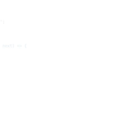
';

 next) => {
