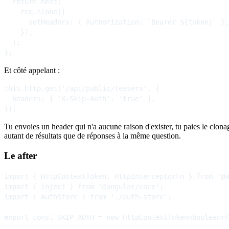
  return next(

    req.clone({

      setHeaders: { Authorization: `Bearer ${token}` },

    }),

  );

Et côté appelant :
this.http.get('/api/public/teasers', {

  headers: { 'X-Skip-Auth': 'true' },

Tu envoies un header qui n'a aucune raison d'exister, tu paies le clona
autant de résultats que de réponses à la même question.
Le after
import { HttpContextToken, HttpInterceptorFn } from '@a
import { inject } from '@angular/core';

import { AuthStore } from './auth-store';

export const SKIP_AUTH = new HttpContextToken<boolean>(