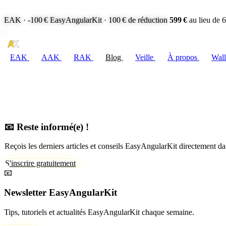
EAK · -100 €
EasyAngularKit · 100 € de réduction
599 €
au lieu de 
EAK
AAK
RAK
Blog
Veille
À propos
Wall
📧 Reste informé(e) !
Reçois les derniers articles et conseils EasyAngularKit directement dan
S'inscrire gratuitement
📧
Newsletter EasyAngularKit
Tips, tutoriels et actualités EasyAngularKit chaque semaine.