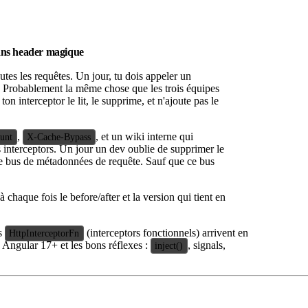
sans header magique
utes les requêtes. Un jour, tu dois appeler un
 ? Probablement la même chose que les trois équipes
, ton interceptor le lit, le supprime, et n'ajoute pas le
,
, et un wiki interne qui
unt
X-Cache-Bypass
 interceptors. Un jour un dev oublie de supprimer le
s le bus de métadonnées de requête. Sauf que ce bus
 chaque fois le before/after et la version qui tient en
s
(interceptors fonctionnels) arrivent en
HttpInterceptorFn
e Angular 17+ et les bons réflexes :
, signals,
inject()