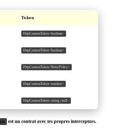
Token
HttpContextToken<boolean>
HttpContextToken<boolean>
HttpContextToken<RetryPolicy>
HttpContextToken<number>
HttpContextToken<string | null>
est un contrat avec tes propres interceptors.
ext