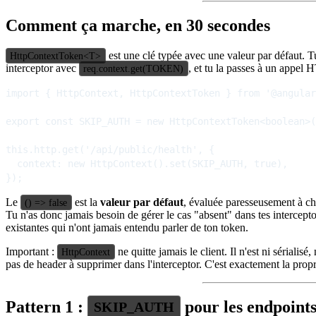
Comment ça marche, en 30 secondes
est une clé typée avec une valeur par défaut. Tu 
HttpContextToken<T>
interceptor avec
, et tu la passes à un appel 
req.context.get(TOKEN)
import { HttpContext, HttpContextToken } from '@angular
export const SKIP_AUTH = new HttpContextToken<boolean>(
this.http.get('/api/public/health', {

  context: new HttpContext().set(SKIP_AUTH, true),

Le
est la
valeur par défaut
, évaluée paresseusement à chaq
() => false
Tu n'as donc jamais besoin de gérer le cas "absent" dans tes intercept
existantes qui n'ont jamais entendu parler de ton token.
Important :
ne quitte jamais le client. Il n'est ni sérialis
HttpContext
pas de header à supprimer dans l'interceptor. C'est exactement la prop
Pattern 1 :
pour les endpoints
SKIP_AUTH