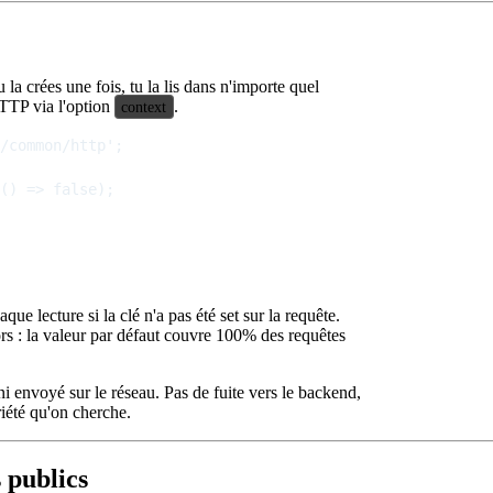
la crées une fois, tu la lis dans n'importe quel
HTTP via l'option
.
context
/common/http';

() => false);

ue lecture si la clé n'a pas été set sur la requête.
ors : la valeur par défaut couvre 100% des requêtes
é, ni envoyé sur le réseau. Pas de fuite vers le backend,
riété qu'on cherche.
 publics