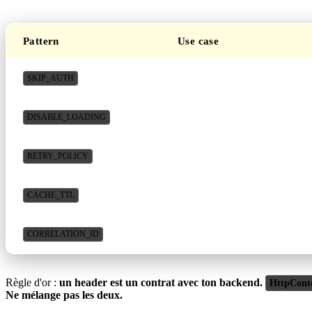
Pattern
Use case
endpoint public, login form
SKIP_AUTH
polling, autosave, suggest
DISABLE_LOADING
endpoint flaky, idempotent
RETRY_POLICY
cache mémoire opt-in
CACHE_TTL
tracing par feature
CORRELATION_ID
Règle d'or :
un header est un contrat avec ton backend.
HttpCont
Ne mélange pas les deux.