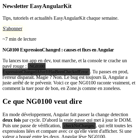
Newsletter EasyAngularKit
Tips, tutoriels et actualités EasyAngularKit chaque semaine.
S'abonner
~7 min de lecture
NG0100 ExpressionChanged : causes et fixes en Angular
Tu lances ton app en dev, tout marche, et la console te crache un
pavé rouge :
NG0100:
. Tu passes en prod,
ExpressionChangedAfterItHasBeenCheckedError
l'erreur disparait. Magie ? Non. Le bug est toujours là, Angular a
juste arrêté de te prévenir. Voici ce que NG0100 raconte vraiment, et
comment la tuer pour de bon, en Zone.js comme en zoneless.
Ce que NG0100 veut dire
En mode développement, Angular fait passer la change detection
deux fois
par cycle. D'abord la vraie passe qui met à jour le DOM.
Puis une passe de vérification,
, qui relit toutes les
checkNoChanges
expressions liées et compare avec ce qu'elle vient d'afficher. Si une
valeur a bougé entre les deux, Angular lève NG0100.