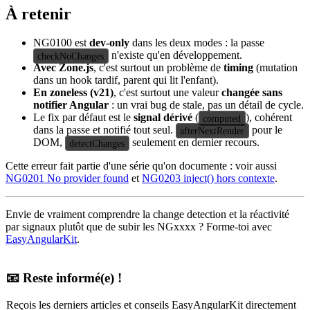
À retenir
NG0100 est
dev-only
dans les deux modes : la passe
n'existe qu'en développement.
checkNoChanges
Avec Zone.js
, c'est surtout un problème de
timing
(mutation
dans un hook tardif, parent qui lit l'enfant).
En zoneless (v21)
, c'est surtout une valeur
changée sans
notifier Angular
: un vrai bug de stale, pas un détail de cycle.
Le fix par défaut est le
signal dérivé
(
), cohérent
computed
dans la passe et notifié tout seul.
pour le
afterNextRender
DOM,
seulement en dernier recours.
detectChanges
Cette erreur fait partie d'une série qu'on documente : voir aussi
NG0201 No provider found
et
NG0203 inject() hors contexte
.
Envie de vraiment comprendre la change detection et la réactivité
par signaux plutôt que de subir les NGxxxx ? Forme-toi avec
EasyAngularKit
.
📧 Reste informé(e) !
Reçois les derniers articles et conseils EasyAngularKit directement