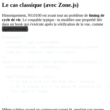
Le cas classique (avec Zone.js)
Historiquement, NG0100 est avant tout un problème de
timing de
cycle de vie
. Le coupable typique : tu modifies une propriété liée
dans un hook qui s'exécute après la vérification de la vue, comme
.
ngAfterViewInit
@Component({

  selector: 'app-status-badge',

  changeDetection: ChangeDetectionStrategy.OnPush,

  template: `<span>{{ label }}</span>`,

})

export class StatusBadge implements AfterViewInit {

  protected label = 'pending';

  ngAfterViewInit(): void {

    // La vue a deja ete verifiee avec 'pending'.

    // On la change ici => la passe de controle lit 're
    this.label = 'ready';

  }

Même schéma quand un composant parent lit, pendant son propre