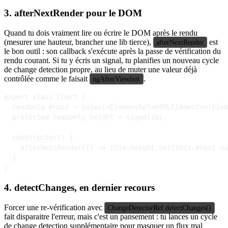
3. afterNextRender pour le DOM
Quand tu dois vraiment lire ou écrire le DOM après le rendu
(mesurer une hauteur, brancher une lib tierce),
est
afterNextRender
le bon outil : son callback s'exécute après la passe de vérification du
rendu courant. Si tu y écris un signal, tu planifies un nouveau cycle
de change detection propre, au lieu de muter une valeur déjà
contrôlée comme le faisait
.
ngAfterViewInit
export class Chart {

  readonly #host = inject<ElementRef<HTMLElement>>(Elem
  protected readonly height = signal(0);

  constructor() {

    afterNextRender(() => this.height.set(this.#host.na
  }

4. detectChanges, en dernier recours
Forcer une re-vérification avec
ChangeDetectorRef.detectChanges()
fait disparaitre l'erreur, mais c'est un pansement : tu lances un cycle
de change detection supplémentaire pour masquer un flux mal