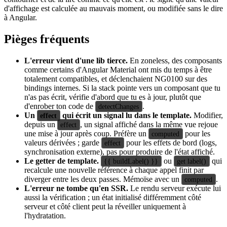
d'affichage est calculée au mauvais moment, ou modifiée sans le dire
à Angular.
Pièges fréquents
L'erreur vient d'une lib tierce.
En zoneless, des composants
comme certains d'Angular Material ont mis du temps à être
totalement compatibles, et déclenchaient NG0100 sur des
bindings internes. Si la stack pointe vers un composant que tu
n'as pas écrit, vérifie d'abord que tu es à jour, plutôt que
d'enrober ton code de
.
detectChanges
Un
qui écrit un signal lu dans le template.
Modifier,
effect
depuis un
, un signal affiché dans la même vue rejoue
effect
une mise à jour après coup. Préfère un
pour les
computed
valeurs dérivées ; garde
pour les effets de bord (logs,
effect
synchronisation externe), pas pour produire de l'état affiché.
Le getter de template.
ou
qui
{{ buildLabel() }}
get label()
recalcule une nouvelle référence à chaque appel finit par
diverger entre les deux passes. Mémoïse avec un
.
computed
L'erreur ne tombe qu'en SSR.
Le rendu serveur exécute lui
aussi la vérification ; un état initialisé différemment côté
serveur et côté client peut la réveiller uniquement à
l'hydratation.