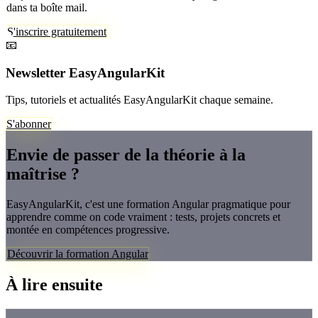
dans ta boîte mail.
S'inscrire gratuitement
📧
Newsletter EasyAngularKit
Tips, tutoriels et actualités EasyAngularKit chaque semaine.
S'abonner
Envie de passer de la théorie à la
maîtrise ?
EasyAngularKit, c'est une formation Angular pragmatique pour
apprendre comme on code vraiment : tests, projets concrets et
montée en compétences progressive.
Découvrir la formation Angular
À lire ensuite