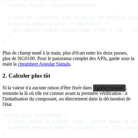
  readonly #store = inject(CartStore);

  // Derivee, coherente dans la passe, et notifiee auto
  protected readonly total = computed(() =>

    this.#store.items().reduce((sum, item) => sum + ite
  );

Plus de champ muté à la main, plus d'écart entre les deux passes,
plus de NG0100. Pour le panorama complet des APIs, garde sous la
main la
cheatsheet Angular Signals
.
2. Calculer plus tôt
Si la valeur n'a aucune raison d'être fixée dans
,
ngAfterViewInit
remonte-la là où elle est connue avant la première vérification : à
l'initialisation du composant, ou directement dans la déclaration de
l'état.
export class StatusBadge {

  // Connu avant le premier rendu : aucune passe ne ver
  protected readonly label = computed(() => (this.ready