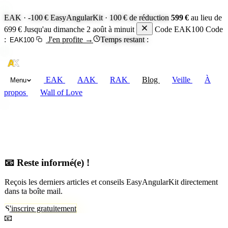
EAK · -100 €
EasyAngularKit · 100 € de réduction
599 €
au lieu de
699 €
Jusqu'au dimanche 2 août à minuit
Code EAK100
Code
:
J'en profite
→
Temps restant :
EAK100
EAK
AAK
RAK
Blog
Veille
À
Menu
propos
Wall of Love
📧 Reste informé(e) !
Reçois les derniers articles et conseils EasyAngularKit directement
dans ta boîte mail.
S'inscrire gratuitement
📧