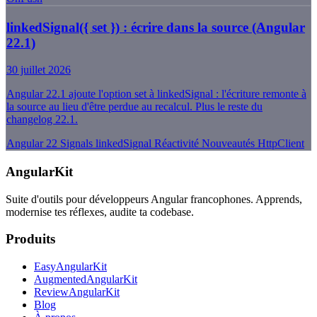
linkedSignal({ set }) : écrire dans la source (Angular
22.1)
30 juillet 2026
Angular 22.1 ajoute l'option set à linkedSignal : l'écriture remonte à
la source au lieu d'être perdue au recalcul. Plus le reste du
changelog 22.1.
Angular 22
Signals
linkedSignal
Réactivité
Nouveautés
HttpClient
AngularKit
Suite d'outils pour développeurs Angular francophones. Apprends,
modernise tes réflexes, audite ta codebase.
Produits
EasyAngularKit
AugmentedAngularKit
ReviewAngularKit
Blog