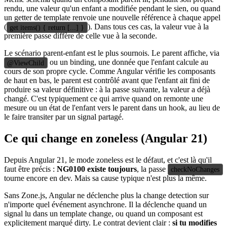
rendu, une valeur qu'un enfant a modifiée pendant le sien, ou quand
un getter de template renvoie une nouvelle référence à chaque appel
(
). Dans tous ces cas, la valeur vue à la
get items() { return [...] }
première passe diffère de celle vue à la seconde.
Le scénario parent-enfant est le plus sournois. Le parent affiche, via
ou un binding, une donnée que l'enfant calcule au
@ViewChild
cours de son propre cycle. Comme Angular vérifie les composants
de haut en bas, le parent est contrôlé avant que l'enfant ait fini de
produire sa valeur définitive : à la passe suivante, la valeur a déjà
changé. C'est typiquement ce qui arrive quand on remonte une
mesure ou un état de l'enfant vers le parent dans un hook, au lieu de
le faire transiter par un signal partagé.
Ce qui change en zoneless (Angular 21)
Depuis Angular 21, le mode zoneless est le défaut, et c'est là qu'il
faut être précis :
NG0100 existe toujours
, la passe
checkNoChanges
tourne encore en dev. Mais sa cause typique n'est plus la même.
Sans Zone.js, Angular ne déclenche plus la change detection sur
n'importe quel événement asynchrone. Il la déclenche quand un
signal lu dans un template change, ou quand un composant est
explicitement marqué dirty. Le contrat devient clair :
si tu modifies