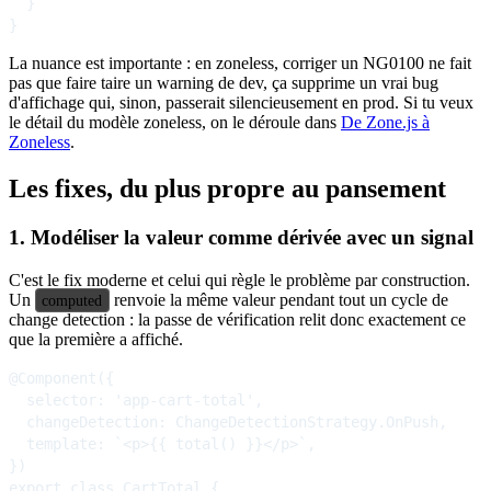
  }

La nuance est importante : en zoneless, corriger un NG0100 ne fait
pas que faire taire un warning de dev, ça supprime un vrai bug
d'affichage qui, sinon, passerait silencieusement en prod. Si tu veux
le détail du modèle zoneless, on le déroule dans
De Zone.js à
Zoneless
.
Les fixes, du plus propre au pansement
1. Modéliser la valeur comme dérivée avec un signal
C'est le fix moderne et celui qui règle le problème par construction.
Un
renvoie la même valeur pendant tout un cycle de
computed
change detection : la passe de vérification relit donc exactement ce
que la première a affiché.
@Component({

  selector: 'app-cart-total',

  changeDetection: ChangeDetectionStrategy.OnPush,

  template: `<p>{{ total() }}</p>`,

})

export class CartTotal {
