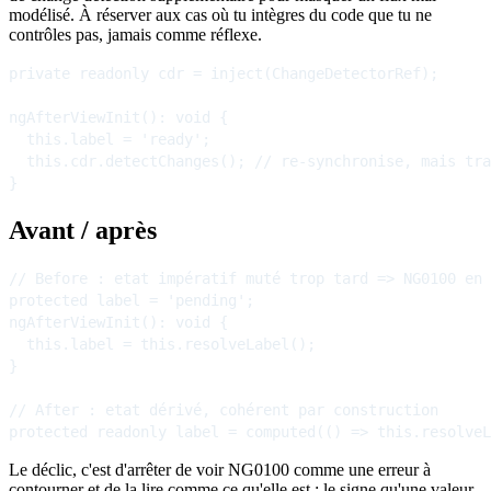
modélisé. À réserver aux cas où tu intègres du code que tu ne
contrôles pas, jamais comme réflexe.
private readonly cdr = inject(ChangeDetectorRef);

ngAfterViewInit(): void {

  this.label = 'ready';

  this.cdr.detectChanges(); // re-synchronise, mais tra
Avant / après
// Before : etat impératif muté trop tard => NG0100 en 
protected label = 'pending';

ngAfterViewInit(): void {

  this.label = this.resolveLabel();

}

// After : etat dérivé, cohérent par construction

Le déclic, c'est d'arrêter de voir NG0100 comme une erreur à
contourner et de la lire comme ce qu'elle est : le signe qu'une valeur