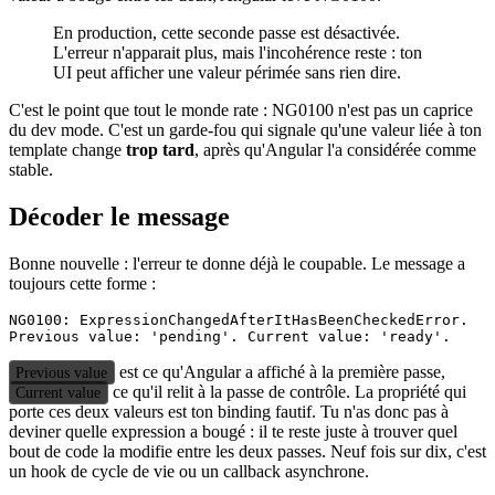
En production, cette seconde passe est désactivée.
L'erreur n'apparait plus, mais l'incohérence reste : ton
UI peut afficher une valeur périmée sans rien dire.
C'est le point que tout le monde rate : NG0100 n'est pas un caprice
du dev mode. C'est un garde-fou qui signale qu'une valeur liée à ton
template change
trop tard
, après qu'Angular l'a considérée comme
stable.
Décoder le message
Bonne nouvelle : l'erreur te donne déjà le coupable. Le message a
toujours cette forme :
NG0100: ExpressionChangedAfterItHasBeenCheckedError.

est ce qu'Angular a affiché à la première passe,
Previous value
ce qu'il relit à la passe de contrôle. La propriété qui
Current value
porte ces deux valeurs est ton binding fautif. Tu n'as donc pas à
deviner quelle expression a bougé : il te reste juste à trouver quel
bout de code la modifie entre les deux passes. Neuf fois sur dix, c'est
un hook de cycle de vie ou un callback asynchrone.