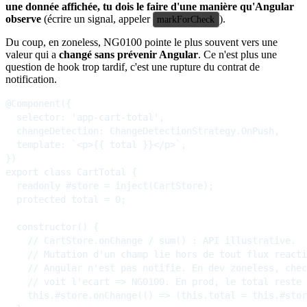
une donnée affichée, tu dois le faire d'une manière qu'Angular
observe
(écrire un signal, appeler
).
markForCheck
Du coup, en zoneless, NG0100 pointe le plus souvent vers une
valeur qui a
changé sans prévenir Angular
. Ce n'est plus une
question de hook trop tardif, c'est une rupture du contrat de
notification.
@Component({

  selector: 'app-cart-total',

  changeDetection: ChangeDetectionStrategy.OnPush,

  template: `<p>{{ total }}</p>`,

})

export class CartTotal {

  readonly #store = inject(CartStore);

  protected total = 0;

  constructor() {

    // CartStore.onChange / sum() : API illustrative.

    // Mutation d'un champ lie hors de tout flux reacti
    // Angular n'est pas notifie. En dev zoneless, chec
    // voit l'ecart => NG0100. En prod, le total reste 
    this.#store.onChange(() => (this.total = this.#stor