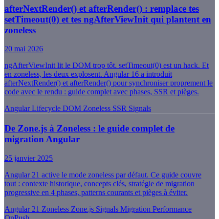
afterNextRender() et afterRender() : remplace tes
setTimeout(0) et tes ngAfterViewInit qui plantent en
zoneless
20 mai 2026
ngAfterViewInit lit le DOM trop tôt. setTimeout(0) est un hack. Et
en zoneless, les deux explosent. Angular 16 a introduit
afterNextRender() et afterRender() pour synchroniser proprement le
code avec le rendu : guide complet avec phases, SSR et pièges.
Angular
Lifecycle
DOM
Zoneless
SSR
Signals
De Zone.js à Zoneless : le guide complet de
migration Angular
25 janvier 2025
Angular 21 active le mode zoneless par défaut. Ce guide couvre
tout : contexte historique, concepts clés, stratégie de migration
progressive en 4 phases, patterns courants et pièges à éviter.
Angular 21
Zoneless
Zone.js
Signals
Migration
Performance
OnPush