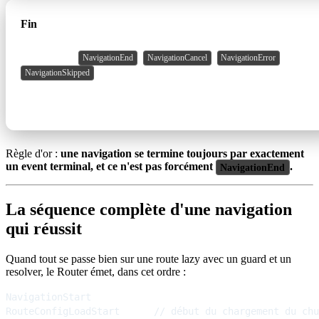
Fin
un seul parmi
,
,
,
NavigationEnd
NavigationCancel
NavigationError
NavigationSkipped
l'issue réelle
Règle d'or :
une navigation se termine toujours par exactement
un event terminal, et ce n'est pas forcément
.
NavigationEnd
La séquence complète d'une navigation
qui réussit
Quand tout se passe bien sur une route lazy avec un guard et un
resolver, le Router émet, dans cet ordre :
NavigationStart

RouteConfigLoadStart      // début du chargement du chu