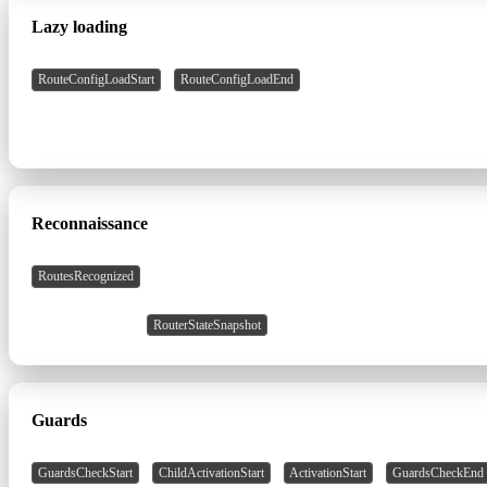
Lazy loading
/
RouteConfigLoadStart
RouteConfigLoadEnd
le chunk en cours de chargement
Reconnaissance
RoutesRecognized
l'URL parsée en
RouterStateSnapshot
Guards
/
/
/
GuardsCheckStart
ChildActivationStart
ActivationStart
GuardsCheckEnd