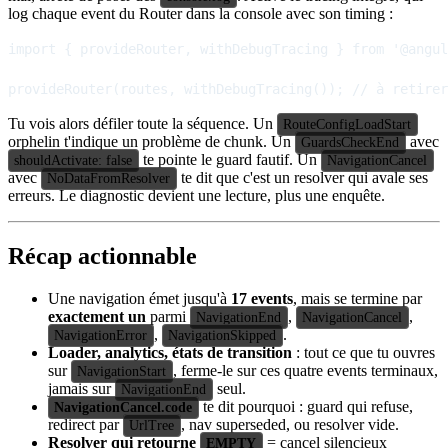
log chaque event du Router dans la console avec son timing :
import { provideRouter, withDebugTracing } from '@angul
Tu vois alors défiler toute la séquence. Un
RouteConfigLoadStart
orphelin t'indique un problème de chunk. Un
avec
GuardsCheckEnd
te pointe le guard fautif. Un
shouldActivate: false
NavigationCancel
avec
te dit que c'est un resolver qui avale ses
NoDataFromResolver
erreurs. Le diagnostic devient une lecture, plus une enquête.
Récap actionnable
Une navigation émet jusqu'à
17 events
, mais se termine par
exactement un
parmi
,
,
NavigationEnd
NavigationCancel
,
.
NavigationError
NavigationSkipped
Loader, analytics, états de transition
: tout ce que tu ouvres
sur
, ferme-le sur ces quatre events terminaux,
NavigationStart
jamais sur
seul.
NavigationEnd
te dit pourquoi : guard qui refuse,
NavigationCancel.code
redirect par
, nav superseded, ou resolver vide.
UrlTree
Resolver qui retourne
= cancel silencieux
EMPTY