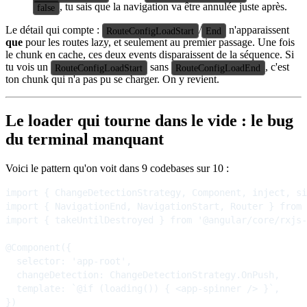
, tu sais que la navigation va être annulée juste après.
false
Le détail qui compte :
/
n'apparaissent
RouteConfigLoadStart
End
que
pour les routes lazy, et seulement au premier passage. Une fois
le chunk en cache, ces deux events disparaissent de la séquence. Si
tu vois un
sans
, c'est
RouteConfigLoadStart
RouteConfigLoadEnd
ton chunk qui n'a pas pu se charger. On y revient.
Le loader qui tourne dans le vide : le bug
du terminal manquant
Voici le pattern qu'on voit dans 9 codebases sur 10 :
import { ChangeDetectionStrategy, Component, inject, si
import { NavigationEnd, NavigationStart, Router } from 
import { takeUntilDestroyed } from '@angular/core/rxjs-
@Component({

  selector: 'app-root',

  changeDetection: ChangeDetectionStrategy.OnPush,

  template: `@if (loading()) { <app-spinner /> }`,

})
