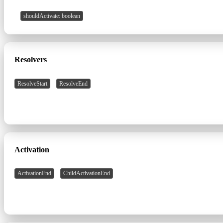
shouldActivate: boolean
Resolvers
/
ResolveStart
ResolveEnd
les données résolues sont prêtes
Activation
/
ActivationEnd
ChildActivationEnd
les composants vont s'instancier