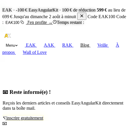
EAK · -100 €
EasyAngularKit · 100 € de réduction
599 €
au lieu de
699 €
Jusqu'au dimanche 2 août à minuit
Code EAK100
Code
:
J'en profite
→
Temps restant :
EAK100
EAK
AAK
RAK
Blog
Veille
À
Menu
propos
Wall of Love
📧 Reste informé(e) !
Reçois les derniers articles et conseils EasyAngularKit directement
dans ta boîte mail.
S'inscrire gratuitement
📧