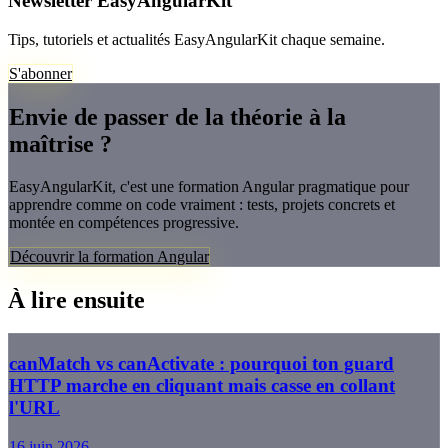
Newsletter EasyAngularKit
Tips, tutoriels et actualités EasyAngularKit chaque semaine.
S'abonner
Envie de passer de la théorie à la
maîtrise ?
EasyAngularKit, c'est une formation Angular pragmatique pour
apprendre comme on code vraiment : tests, projets concrets et
montée en compétences progressive.
Découvrir la formation Angular
À lire ensuite
canMatch vs canActivate : pourquoi ton guard
HTTP marche en cliquant mais casse en collant
l'URL
16 juin 2026