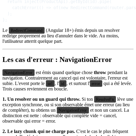
  return inject(ProductApi).getById(id).pipe(

    catchError(() => of(new RedirectCommand(router.pars
  );

Le
(Angular 18+) émis depuis un resolver
RedirectCommand
redirige proprement au lieu d'annuler dans le vide. Au moins,
l'utilisateur atterrit quelque part.
Les cas d'erreur : NavigationError
est émis quand quelque chose
throw
pendant la
NavigationError
navigation. Contrairement au cancel qui est volontaire, l'erreur est
subie. L'event porte le
, l'
, et surtout l'
qui a été levée.
url
id
error
Trois causes reviennent en boucle.
1. Un resolver ou un guard qui throw.
Si ton
lève une
ResolveFn
exception synchrone, ou si son observable émet une erreur (au lieu
de compléter), tu obtiens un
et non un cancel. La
NavigationError
distinction est nette : observable qui complète vide = cancel,
observable qui error = error.
2. Le lazy chunk qui ne charge pas.
C'est le cas le plus fréquent