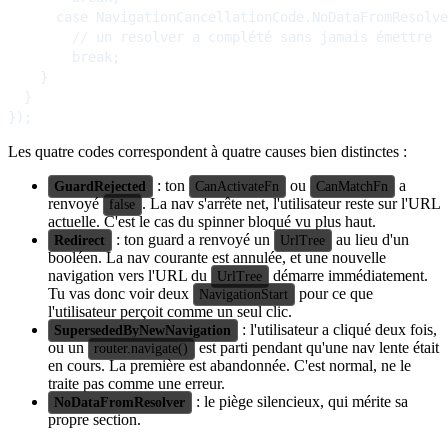
      case NavigationCancellationCode.NoDataFromResolve
        // un resolver a complété sans jamais émettre

        break;

    }

  }

Les quatre codes correspondent à quatre causes bien distinctes :
: ton
ou
a
GuardRejected
CanActivateFn
CanMatchFn
renvoyé
. La nav s'arrête net, l'utilisateur reste sur l'URL
false
actuelle. C'est le cas du spinner bloqué vu plus haut.
: ton guard a renvoyé un
au lieu d'un
Redirect
UrlTree
booléen. La nav courante est annulée, et une nouvelle
navigation vers l'URL du
démarre immédiatement.
UrlTree
Tu vas donc voir deux
pour ce que
NavigationStart
l'utilisateur perçoit comme un seul clic.
: l'utilisateur a cliqué deux fois,
SupersededByNewNavigation
ou un
est parti pendant qu'une nav lente était
router.navigate()
en cours. La première est abandonnée. C'est normal, ne le
traite pas comme une erreur.
: le piège silencieux, qui mérite sa
NoDataFromResolver
propre section.