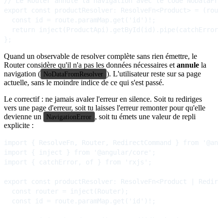
// Le Router annule la navigation avec le code NoDataFr
export const productResolver: ResolveFn<Product> = (rou
  const id = route.paramMap.get('id')!;

  return inject(ProductApi).getById(id).pipe(catchError
Quand un observable de resolver complète sans rien émettre, le
Router considère qu'il n'a pas les données nécessaires et
annule
la
navigation (
). L'utilisateur reste sur sa page
NoDataFromResolver
actuelle, sans le moindre indice de ce qui s'est passé.
Le correctif : ne jamais avaler l'erreur en silence. Soit tu rediriges
vers une page d'erreur, soit tu laisses l'erreur remonter pour qu'elle
devienne un
, soit tu émets une valeur de repli
NavigationError
explicite :
import { ResolveFn, Router, RedirectCommand } from '@an
import { inject } from '@angular/core';

import { catchError, of } from 'rxjs';

export const productResolver: ResolveFn<Product | Redir
  const router = inject(Router);

  const id = route.paramMap.get('id')!;
