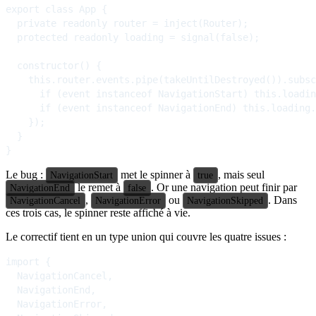
export class App {

  private readonly router = inject(Router);

  protected readonly loading = signal(false);

  constructor() {

    this.router.events.pipe(takeUntilDestroyed()).subsc
      if (event instanceof NavigationStart) this.loadin
      if (event instanceof NavigationEnd) this.loading.
    });

  }

Le bug :
met le spinner à
, mais seul
NavigationStart
true
le remet à
. Or une navigation peut finir par
NavigationEnd
false
,
ou
. Dans
NavigationCancel
NavigationError
NavigationSkipped
ces trois cas, le spinner reste affiché à vie.
Le correctif tient en un type union qui couvre les quatre issues :
import {

  NavigationCancel,

  NavigationEnd,

  NavigationError,
