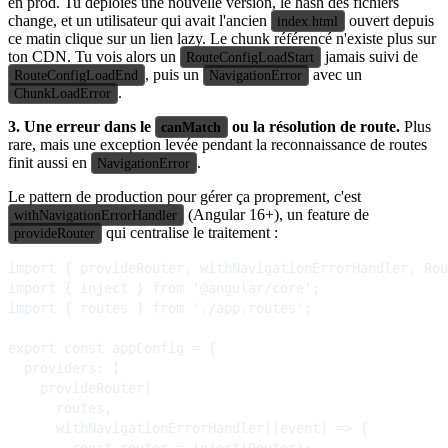
en prod. Tu déploies une nouvelle version, le hash des fichiers
change, et un utilisateur qui avait l'ancien
ouvert depuis
index.html
ce matin clique sur un lien lazy. Le chunk référencé n'existe plus sur
ton CDN. Tu vois alors un
jamais suivi de
RouteConfigLoadStart
, puis un
avec un
RouteConfigLoadEnd
NavigationError
.
ChunkLoadError
3. Une erreur dans le
ou la résolution de route.
Plus
canMatch
rare, mais une exception levée pendant la reconnaissance de routes
finit aussi en
.
NavigationError
Le pattern de production pour gérer ça proprement, c'est
(Angular 16+), un feature de
withNavigationErrorHandler
qui centralise le traitement :
provideRouter
import { provideRouter, withNavigationErrorHandler, Rou
import { inject } from '@angular/core';

import { routes } from './app.routes';

export const appConfig = {

  providers: [

    provideRouter(

      routes,

      withNavigationErrorHandler((event) => {

        const router = inject(Router);
