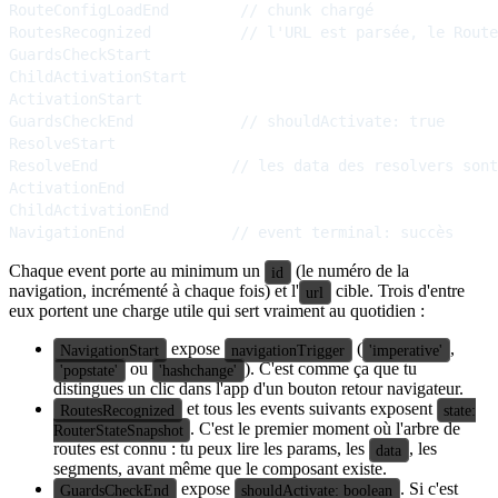
RouteConfigLoadEnd        // chunk chargé

RoutesRecognized          // l'URL est parsée, le Route
GuardsCheckStart

ChildActivationStart

ActivationStart

GuardsCheckEnd            // shouldActivate: true

ResolveStart

ResolveEnd               // les data des resolvers sont
ActivationEnd

ChildActivationEnd

Chaque event porte au minimum un
(le numéro de la
id
navigation, incrémenté à chaque fois) et l'
cible. Trois d'entre
url
eux portent une charge utile qui sert vraiment au quotidien :
expose
(
,
NavigationStart
navigationTrigger
'imperative'
ou
). C'est comme ça que tu
'popstate'
'hashchange'
distingues un clic dans l'app d'un bouton retour navigateur.
et tous les events suivants exposent
RoutesRecognized
state:
. C'est le premier moment où l'arbre de
RouterStateSnapshot
routes est connu : tu peux lire les params, les
, les
data
segments, avant même que le composant existe.
expose
. Si c'est
GuardsCheckEnd
shouldActivate: boolean