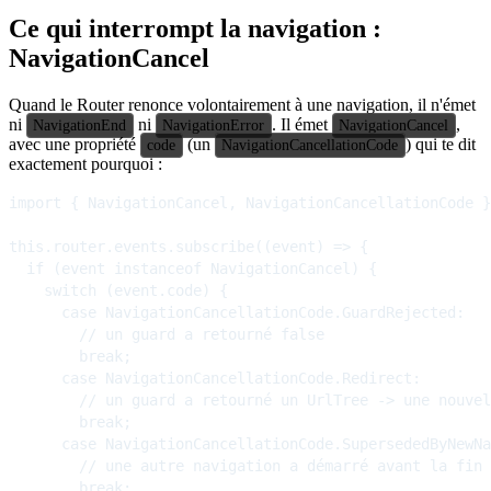
Ce qui interrompt la navigation :
NavigationCancel
Quand le Router renonce volontairement à une navigation, il n'émet
ni
ni
. Il émet
,
NavigationEnd
NavigationError
NavigationCancel
avec une propriété
(un
) qui te dit
code
NavigationCancellationCode
exactement pourquoi :
import { NavigationCancel, NavigationCancellationCode }
this.router.events.subscribe((event) => {

  if (event instanceof NavigationCancel) {

    switch (event.code) {

      case NavigationCancellationCode.GuardRejected:

        // un guard a retourné false

        break;

      case NavigationCancellationCode.Redirect:

        // un guard a retourné un UrlTree -> une nouvel
        break;

      case NavigationCancellationCode.SupersededByNewNa
        // une autre navigation a démarré avant la fin 
        break;
