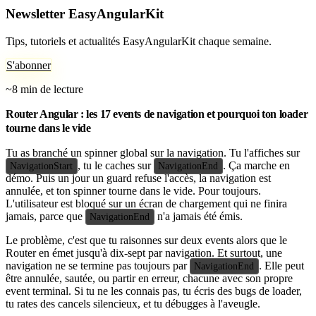
Newsletter EasyAngularKit
Tips, tutoriels et actualités EasyAngularKit chaque semaine.
S'abonner
~8 min de lecture
Router Angular : les 17 events de navigation et pourquoi ton loader
tourne dans le vide
Tu as branché un spinner global sur la navigation. Tu l'affiches sur
, tu le caches sur
. Ça marche en
NavigationStart
NavigationEnd
démo. Puis un jour un guard refuse l'accès, la navigation est
annulée, et ton spinner tourne dans le vide. Pour toujours.
L'utilisateur est bloqué sur un écran de chargement qui ne finira
jamais, parce que
n'a jamais été émis.
NavigationEnd
Le problème, c'est que tu raisonnes sur deux events alors que le
Router en émet jusqu'à dix-sept par navigation. Et surtout, une
navigation ne se termine pas toujours par
. Elle peut
NavigationEnd
être annulée, sautée, ou partir en erreur, chacune avec son propre
event terminal. Si tu ne les connais pas, tu écris des bugs de loader,
tu rates des cancels silencieux, et tu débugges à l'aveugle.