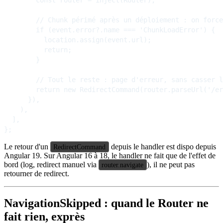
        // Chunk périmé après un déploiement : on force
        if (event.error?.name === 'ChunkLoadError') {

          location.assign(event.url);

          return;

        }

        // Tout le reste : page d'erreur, sans casser l
        return new RedirectCommand(router.parseUrl('/er
      }),

    ),

  ],

Le retour d'un
depuis le handler est dispo depuis
RedirectCommand
Angular 19. Sur Angular 16 à 18, le handler ne fait que de l'effet de
bord (log, redirect manuel via
), il ne peut pas
router.navigate
retourner de redirect.
NavigationSkipped : quand le Router ne
fait rien, exprès