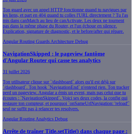
Ton guard avec un appel HTTP fonctionne quand tu navigues par
les liens, et part en 404 quand tu colles l'URL directement ? Tu l'as
mis dans canMatch au lieu de canActivate. Les deux ne tournent
pas dans la même phase du Router, et l'un échoue en silence.
Explication, signature de diagnostic, et le before/after qui répare.
Angular
Routing
Guards
Architecture
Debug
NavigationSkipped : le pageview fantôme
d'Angular Router qui casse tes analytics
31 juillet 2026
Ton utilisateur clique sur `/dashboard` alors qu'il est déjà sur
`/dashboard`. Ton hook `NavigationEnd` n'entend rien. Ton tracker
perd un pageview. Angular a émis un event, mais pas celui que tu
écoutes : `NavigationSkipped`. Voici ses deux codes, la config qui
restaure ton compteur, et pourquoi `onSameUrlNavigation: 'reload'`
seul ne suffit pas à relancer tes resolvers.
Angular
Routing
Analytics
Debug
Arrête de traîner Title.setTitle() dans chaque page :