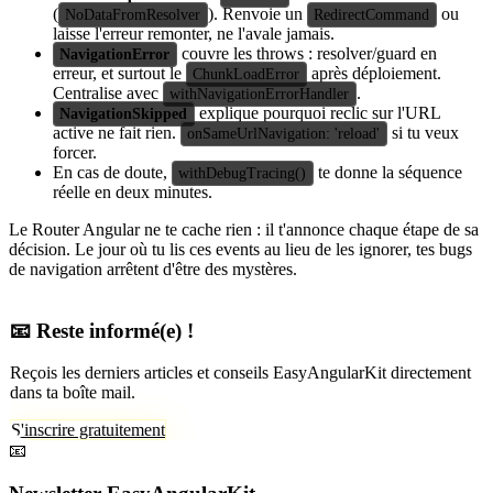
(
). Renvoie un
ou
NoDataFromResolver
RedirectCommand
laisse l'erreur remonter, ne l'avale jamais.
couvre les throws : resolver/guard en
NavigationError
erreur, et surtout le
après déploiement.
ChunkLoadError
Centralise avec
.
withNavigationErrorHandler
explique pourquoi reclic sur l'URL
NavigationSkipped
active ne fait rien.
si tu veux
onSameUrlNavigation: 'reload'
forcer.
En cas de doute,
te donne la séquence
withDebugTracing()
réelle en deux minutes.
Le Router Angular ne te cache rien : il t'annonce chaque étape de sa
décision. Le jour où tu lis ces events au lieu de les ignorer, tes bugs
de navigation arrêtent d'être des mystères.
📧 Reste informé(e) !
Reçois les derniers articles et conseils EasyAngularKit directement
dans ta boîte mail.
S'inscrire gratuitement
📧