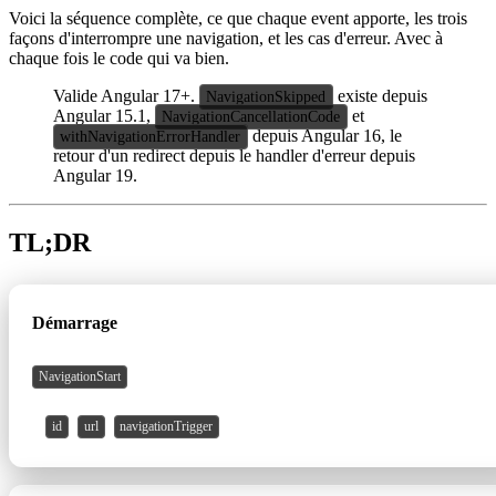
Voici la séquence complète, ce que chaque event apporte, les trois
façons d'interrompre une navigation, et les cas d'erreur. Avec à
chaque fois le code qui va bien.
Valide Angular 17+.
existe depuis
NavigationSkipped
Angular 15.1,
et
NavigationCancellationCode
depuis Angular 16, le
withNavigationErrorHandler
retour d'un redirect depuis le handler d'erreur depuis
Angular 19.
TL;DR
Phase
Events émis
Ce qu'ils apportent
Démarrage
NavigationStart
,
,
id
url
navigationTrigger