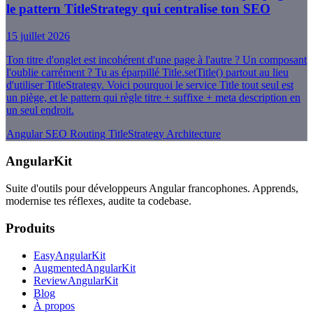
le pattern TitleStrategy qui centralise ton SEO
15 juillet 2026
Ton titre d'onglet est incohérent d'une page à l'autre ? Un composant
l'oublie carrément ? Tu as éparpillé Title.setTitle() partout au lieu
d'utiliser TitleStrategy. Voici pourquoi le service Title tout seul est
un piège, et le pattern qui règle titre + suffixe + meta description en
un seul endroit.
Angular
SEO
Routing
TitleStrategy
Architecture
AngularKit
Suite d'outils pour développeurs Angular francophones. Apprends,
modernise tes réflexes, audite ta codebase.
Produits
EasyAngularKit
AugmentedAngularKit
ReviewAngularKit
Blog
À propos