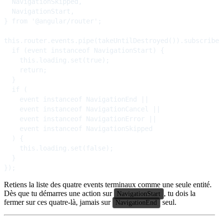
  NavigationSkipped,

  NavigationStart,

} from '@angular/router';

this.router.events.pipe(takeUntilDestroyed()).subscribe
  if (event instanceof NavigationStart) {

    this.loading.set(true);

    return;

  }

  if (

    event instanceof NavigationEnd ||

    event instanceof NavigationCancel ||

    event instanceof NavigationError ||

    event instanceof NavigationSkipped

  ) {

    this.loading.set(false);

  }

Retiens la liste des quatre events terminaux comme une seule entité.
Dès que tu démarres une action sur
, tu dois la
NavigationStart
fermer sur ces quatre-là, jamais sur
seul.
NavigationEnd