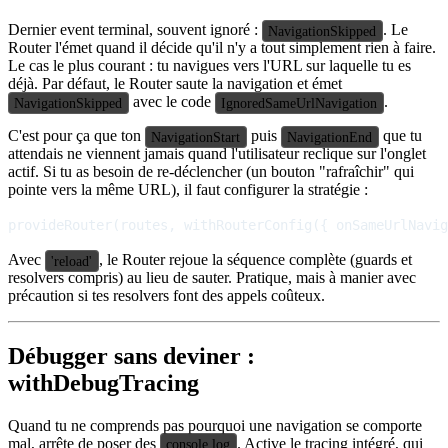
Dernier event terminal, souvent ignoré :
. Le
NavigationSkipped
Router l'émet quand il décide qu'il n'y a tout simplement rien à faire.
Le cas le plus courant : tu navigues vers l'URL sur laquelle tu es
déjà. Par défaut, le Router saute la navigation et émet
avec le code
.
NavigationSkipped
IgnoredSameUrlNavigation
C'est pour ça que ton
puis
que tu
NavigationStart
NavigationEnd
attendais ne viennent jamais quand l'utilisateur reclique sur l'onglet
actif. Si tu as besoin de re-déclencher (un bouton "rafraîchir" qui
pointe vers la même URL), il faut configurer la stratégie :
Avec
, le Router rejoue la séquence complète (guards et
'reload'
resolvers compris) au lieu de sauter. Pratique, mais à manier avec
précaution si tes resolvers font des appels coûteux.
Débugger sans deviner :
withDebugTracing
Quand tu ne comprends pas pourquoi une navigation se comporte
mal, arrête de poser des
. Active le tracing intégré, qui
console.log