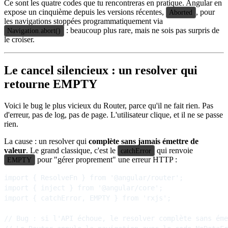
Ce sont les quatre codes que tu rencontreras en pratique. Angular en
expose un cinquième depuis les versions récentes,
, pour
Aborted
les navigations stoppées programmatiquement via
: beaucoup plus rare, mais ne sois pas surpris de
Navigation.abort()
le croiser.
Le cancel silencieux : un resolver qui
retourne EMPTY
Voici le bug le plus vicieux du Router, parce qu'il ne fait rien. Pas
d'erreur, pas de log, pas de page. L'utilisateur clique, et il ne se passe
rien.
La cause : un resolver qui
complète sans jamais émettre de
valeur
. Le grand classique, c'est le
qui renvoie
catchError
pour "gérer proprement" une erreur HTTP :
EMPTY
import { ResolveFn } from '@angular/router';

import { inject } from '@angular/core';

import { catchError, EMPTY } from 'rxjs';

// Bug : si l'API échoue, le resolver complète sans éme